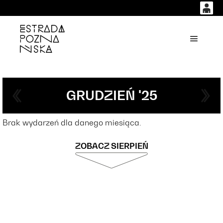
0
0,00
'
Główne
PLN
14
50
GRUDZIEŃ '25
Brak wydarzeń dla danego miesiąca.
ZOBACZ SIERPIEŃ