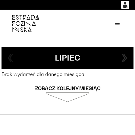
0
0,00
'
Główne
PLN
14
53
LIPIEC
Brak wydarzeń dla danego miesiąca.
ZOBACZ KOLEJNY MIESIĄC