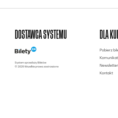
DOSTAWCA SYSTEMU
DLA K
Pobierz bi
Komunikat
System sprzedaży Biletów
Newslette
© 2025 Wszelkie prawa zastrzeżone
Kontakt