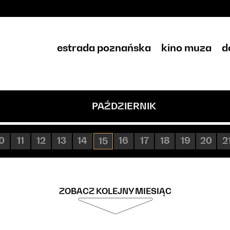
estrada poznańska
kino muza
d
PAŹDZIERNIK
0
11
12
13
14
16
17
18
19
20
2
15
ZOBACZ KOLEJNY MIESIĄC