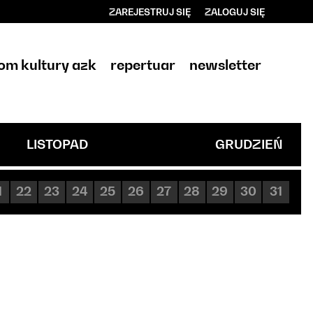
ZAREJESTRUJ SIĘ
ZALOGUJ SIĘ
0
0,00
om kultury azk
repertuar
newsletter
PLN
14
LISTOPAD
GRUDZIEŃ
1
22
23
24
25
26
27
28
29
30
31