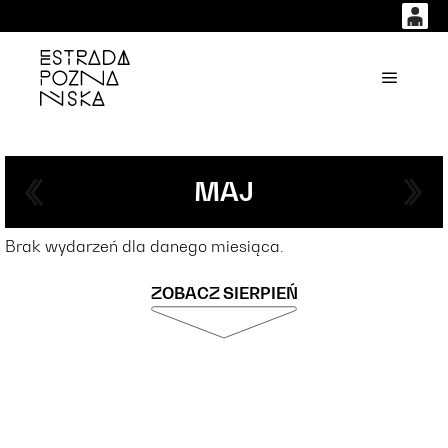
0
0,00
'
Główne
PLN
14
50
MAJ
Brak wydarzeń dla danego miesiąca.
ZOBACZ SIERPIEŃ