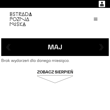
0
0,00
'
Główne
PLN
14
51
MAJ
Brak wydarzeń dla danego miesiąca.
ZOBACZ SIERPIEŃ