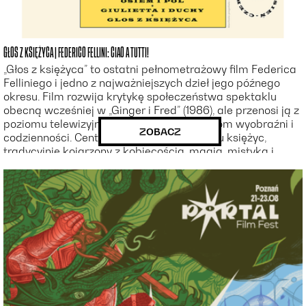
GŁOS Z KSIĘŻYCA | FEDERICO FELLINI: CIAO A TUTTI!
„Głos z księżyca” to ostatni pełnometrażowy film Federica
Felliniego i jedno z najważniejszych dzieł jego późnego
okresu. Film rozwija krytykę społeczeństwa spektaklu
obecną wcześniej w „Ginger i Fred” (1986), ale przenosi ją z
poziomu telewizyjnego widowiska na poziom wyobraźni i
ZOBACZ
codzienności. Centralnym symbolem jest tu księżyc,
tradycyjnie kojarzony z kobiecością, magią, mistyką i
nieuchwytną energią. U Felliniego to ciało niebieskie
zostaje jednak „ściągnięte na ziemię” i zamienione w
element widowiska oraz politycznej manipulacji.
Miasteczko pełne anten i billboardów przypomina
przestrzeń, w której telewizja przejęła funkcję nowego
bóstwa.
Dwaj bohaterowie, Ivo Salvini (Roberto Benigni) i Gonnella
(Paolo Villaggio), funkcjonują jako dwa bieguny
świadomości późnego Felliniego. Ivo reprezentuje
wrażliwość, niedostosowanie i potrzebę kontaktu z
tajemnicą, natomiast Gonnella - lęk, paranoję oraz