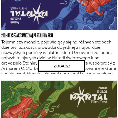
2001: ODYSEJA KOSMICZNA | PORTAL FILM FEST
Tajemniczy monolit, pojawiający się na różnych etapach
dziejów ludzkości, prowadzi do jednej z najbardziej
niezwykłych podróży w historii kina. Uznawane za jedno z
najwybitniejszych dzieł w historii światowego kina
arcydzieło Stanleya Kubricka, stworzone we współpracy z
ZOBACZ
Arthurem C. Clarke’em, zachwyca przełomowymi efektami
specjalnymi, hipnotyzującymi obrazami i niezapomnianą
muzyką. To film o wyjątkowym filozoficznym wymiarze,
który od ponad pół wieku inspiruje kolejne pokolenia
twórców i widzów, stawiając fundamentalne pytania o
ewolucję człowieka, naturę inteligencji, sens istnienia i
miejsce ludzkości we Wszechświecie.