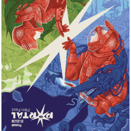
przekonanie, że rzeczywistość została podporządkowana
obcemu, hałaśliwemu systemowi. Włoski mistrz posługuje
się groteską, przerysowaną scenografią i kakofoniczną
ścieżką dźwiękową, aby pokazać społeczeństwo
pozbawione ciszy, pamięci i duchowego wymiaru. „Głos z
księżyca” można czytać jako film o kryzysie wyobraźni w
kulturze Włoch późnych lat 80., którego „sprawcą” był
niewątpliwie budujący swoje imperium medialne Silvio
Berlusconi.
Nagrody: David di Donatello - Najlepszy aktor
pierwszoplanowy Paolo Villaggio, Najlepsza scenografia
Dante Ferretti, Najlepszy montaż Nino Baragli