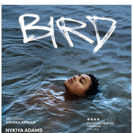
fewer have proven so prophetic and enduringly relevant,
i scenariuszem, który zdaje się wymyślać sam siebie na
depicting a world of eroded values, the objectification of
bieżąco.
individuals, and the pervasive reign of lies and
Jeśli spodziewacie się klasycznego filmu o rekinie,
manipulation.
trafiliście pod zły adres. „Big Shark” działa według
własnych zasad, a czasem sprawia wrażenie, jakby nie
działał według żadnych. Dialogi pojawiają się znikąd,
sceny kończą się bez ostrzeżenia, a efekty specjalne i
aktorstwo tworzą przedziwną mieszankę szczerej ambicji,
chaosu i niezamierzonego humoru. To kino, które
nieustannie balansuje między katastrofą a dziełem
outsider artu, dostarczając widzom dokładnie tego
rodzaju doświadczenia, dla którego powstały pokazy
filmów „tak złych, że aż dobrych”.
Za kamerą i przed kamerą stoi Tommy Wiseau – twórca
legendarnego „The Room”, powszechnie uznawanego za
jeden z najsłynniejszych złych filmów w historii kina. Przez
lata film urósł do rangi kultowego fenomenu, doczekał się
pokazów na całym świecie, a także hollywoodzkiej
ekranizacji swojej historii w postaci „Disaster Artist”. Sam
Wiseau stał się jedną z najbardziej rozpoznawalnych
postaci kina kultowego - twórcą, którego nie da się