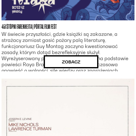
451 STOPNI FARENHEITA | PORTAL FILM FEST
W świecie przyszłości, gdzie książki są zakazane, a
strażacy zamiast gasić pożary palą literaturę,
funkcjonariusz Guy Montag zaczyna kwestionować
zasady, którym dotąd bezrefleksyjnie służył.
Wyreżyserowany przez François Truffauta na podstawie
ZOBACZ
powieści Raya Bradbury’ego film to ponadczasowa
opowieść o wolności, sile wiedzy oraz zagrożeniach
płynących z cenzury i podporządkowania ideologii. W
rolach głównych występują Oskar Werner i Julie Christie.