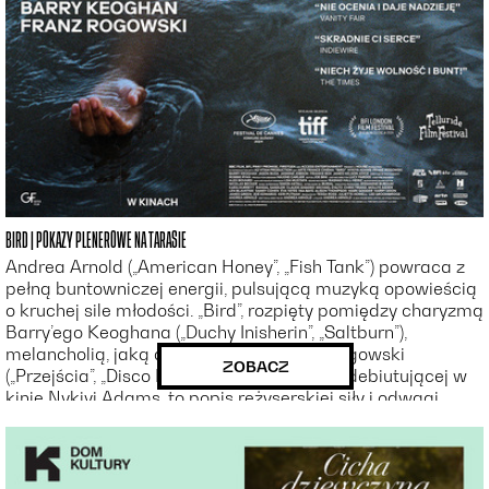
pomylić z nikim innym. W „Big Shark” ponownie pojawia
się na ekranie i serwuje widzom dokładnie to, za co
pokochali go fani na całym świecie: dialogi, których nikt
inny by nie napisał, emocje, których nikt inny by nie zagrał,
i kino, którego nikt inny nie byłby w stanie nakręcić.
BIRD | POKAZY PLENEROWE NA TARASIE
Andrea Arnold („American Honey”, „Fish Tank”) powraca z
pełną buntowniczej energii, pulsującą muzyką opowieścią
o kruchej sile młodości. „Bird”, rozpięty pomiędzy charyzmą
Barry’ego Keoghana („Duchy Inisherin”, „Saltburn”),
melancholią, jaką do filmu wnosi Franz Rogowski
ZOBACZ
(„Przejścia”, „Disco Boy”) i wolnym duchem debiutującej w
kinie Nykiyi Adams, to popis reżyserskiej siły i odwagi
jednej z najciekawszych reżyserek światowego kina.
12-letnia Bailey (Adams) mieszka z wytatuowanym od stóp
do głów ojcem, Bugiem (Keoghan), i starszym bratem
Hunterem w małym mieście na wschodzie Anglii. Mimo