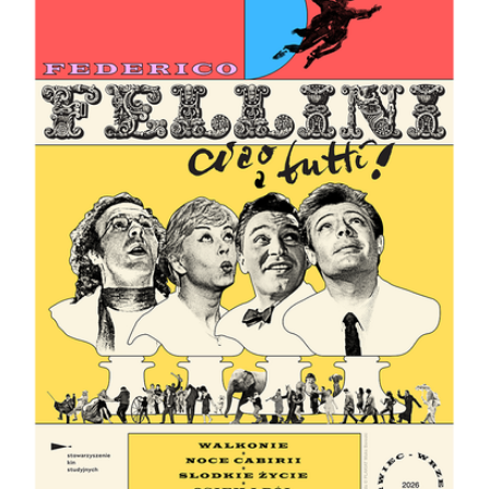
gdzie wcześniejszy Fellini często opowiadał o
mężczyznach uciekających przed dorosłością, tutaj
przygląda się kobiecie, która musi odnaleźć własny głos w
świecie zbudowanym z cudzych oczekiwań.
„Giulietta i duchy” można wręcz interpretować jako
kobiecy odpowiednik „Osiem i pół” (1963). Zamiast kryzysu
artysty mamy kryzys małżeństwa, zamiast twórczej
niemocy - duchowe przebudzenie kogoś, kto właściwie od
urodzenia uczony był posłuszeństwa. Film bywa kapryśny,
zmysłowy, chwilami przesadny, ale właśnie w tej barwnej
przesadzie kryje się jego największa siła.
Nagrody: Oscary (nominacje) - Najlepsza scenografia -
filmy kolorowe Piero Gherardi, Najlepsze kostiumy - filmy
kolorowe Piero Gherardi, Złoty Glob - Najlepszy film
zagraniczny, David di Donatello - Najlepsza aktorka
pierwszoplanowa Giulietta Masina