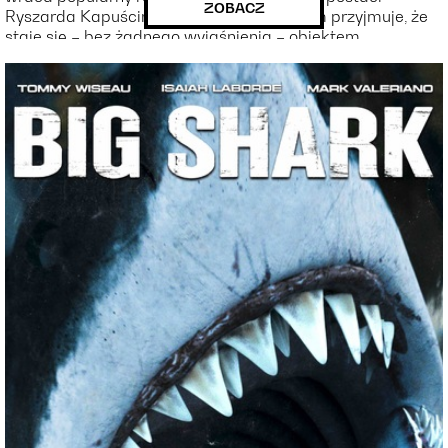
ZOBACZ
Ryszarda Kapuścińskiego. Z zaskoczeniem przyjmuje, że
staje się – bez żadnego wyjaśnienia – obiektem
zorganizowanej nagonki. W pracy zostaje zaszczuty przez
młodszego kolegę, w środowisku oskarżany jest o
koniunkturalizm i oportunizm, w domu żona składa pozew
o rozwód. Dotychczas człowiek sukcesu, nagle opuszczony
przez wszystkich, postawiony jest w sytuacji Kafkowskiej,
tracąc wiarę w jakiekolwiek wartości, a nawet sens życia.
Znakomita interpretacja Zbigniewa Zapasiewicza nadała
postaci Jerzego tragizm, ale także pewną
niejednoznaczność. Bohater niegdyś korzystał z benefitów
systemu, który najpierw niewidzialnym mechanizmem
dopuszczał do apanaży, by bez zapowiedzi bezwzględnie
niszczyć dawnych luminarzy. Mało który film tak brutalnie
pokazał mechanizm komunistycznego totalitaryzmu,
aparat hipokryzji, oportunizmu, środowiskowej zawiści,
promocji miernot i kuszenia awansem. Niewiele też filmów
okazało się tak profetycznych i wciąż aktualnych, opisując
świat degradacji wartości, uprzedmiotowienia ludzi,
kłamstwa i manipulacji.
[ENG]
A bleak portrait of Poland’s political and social reality in