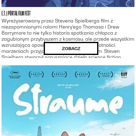
E.T. | PORTAL FILM FEST
Wyreżyserowany przez Stevena Spielberga film z
niezapomnianymi rolami Henry'ego Thomasa i Drew
Barrymore to nie tylko historia spotkania chłopca z
zagubionym przybyszem z kosmosu, ale przede wszystkim
wzruszająca opowieść o dzieciństwie, samotności,
ZOBACZ
marzeniach, przyjaźni i tęsknocie za domem. Steven
Spielberg stworzył poruszające dzieło science fiction,
które od ponad czterech dekad zachwyca kolejne
pokolenia widzów. Przez jedenaście lat „E.T.” pozostawał
najbardziej kasowym filmem w historii kina, stając się
jednym z największych fenomenów w dziejach światowej
kinematografii.