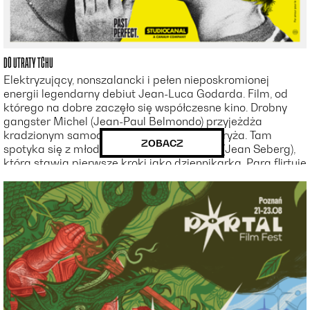
DO UTRATY TCHU
Elektryzujący, nonszalancki i pełen nieposkromionej
energii legendarny debiut Jean-Luca Godarda. Film, od
którego na dobre zaczęło się współczesne kino. Drobny
gangster Michel (Jean-Paul Belmondo) przyjeżdża
kradzionym samochodem z Marsylii do Paryża. Tam
ZOBACZ
spotyka się z młodą Amerykanką Patricią (Jean Seberg),
która stawia pierwsze kroki jako dziennikarka. Para flirtuje
ze sobą i angażuje się w romantyczną grę – czy
kryminalne sprawy Michela wpłyną na ich relację?
Zrywając z konwencjami i proponując własną,
dynamiczną estetykę, Do utraty tchu utorowało drogę
wszystkim późniejszym „nowym falom” oraz połączyło
miłość do amerykańskiej kultury z paryską kinofilią i
duchem młodości. Ponad 60 lat po premierze, Do utraty
tchu pozostaje klasykiem gwałtownym, ekscytującym i
wciąż atrakcyjnym.
Wersja odrestaurowana 4K w dystrybucji Past Perfect.