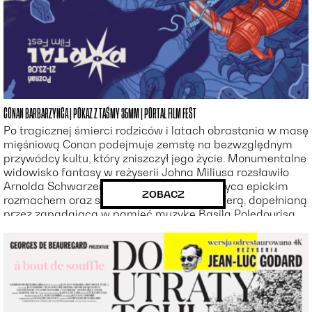
CONAN BARBARZYŃCA | POKAZ Z TAŚMY 35MM | PORTAL FILM FEST
Po tragicznej śmierci rodziców i latach obrastania w masę
mięśniową Conan podejmuje zemstę na bezwzględnym
przywódcy kultu, który zniszczył jego życie. Monumentalne
widowisko fantasy w reżyserii Johna Miliusa rozsławiło
Arnolda Schwarzeneggera i do dziś zachwyca epickim
ZOBACZ
rozmachem oraz surową, mityczną atmosferą, dopełnianą
przez zapadającą w pamięć muzykę Basila Poledourisa.
To jedna z najważniejszych ekranizacji twórczości Roberta
E. Howarda i klasyka kina fantasy.