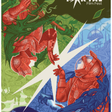
matka kolejny raz zachodzi w ciążę, dziewczynka trafia do
swoich krewnych na wsi. Dotąd zamknięta, nieco
przygaszona Cáit zaczyna otwierać się na świat i zgłębiać
tajemnice nowego domu. Nagrodzony na Berlinale film w
niezwykły sposób kreuje atmosferę, znakomicie operuje
niedopowiedzeniem i hipnotyzuje pracą kamery. Jest to
ciepła, przejmująca opowieść o nieoczywistych,
budujących się więzach między dzieckiem i dorosłymi, a
także o niewinności dzieciństwa.