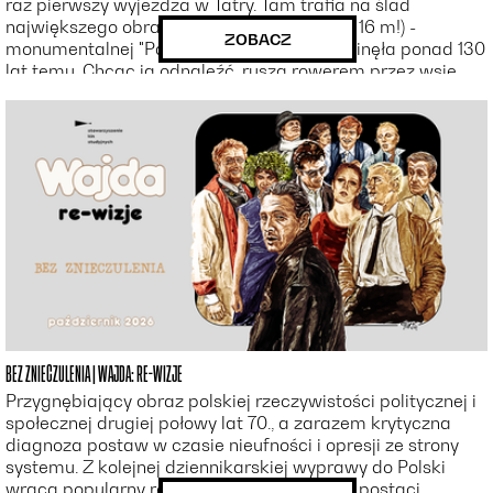
raz pierwszy wyjeżdża w Tatry. Tam trafia na ślad
największego obrazu w historii Polski (115 x 16 m!) -
ZOBACZ
monumentalnej "Panoramy Tatr", która zaginęła ponad 130
lat temu. Chcąc ją odnaleźć, rusza rowerem przez wsie
Podhala. Ale czy z mamą nadzorującą każdy jego krok ma
szansę dokonać czegoś wielkiego? Film, w którym każdy
marzyciel odnajdzie cząstkę siebie.
BEZ ZNIECZULENIA | WAJDA: RE-WIZJE
Przygnębiający obraz polskiej rzeczywistości politycznej i
społecznej drugiej połowy lat 70., a zarazem krytyczna
diagnoza postaw w czasie nieufności i opresji ze strony
systemu. Z kolejnej dziennikarskiej wyprawy do Polski
wraca popularny reporter – wzorowany na postaci