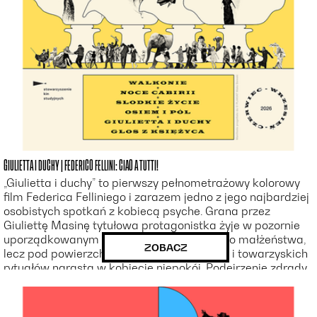
GIULIETTA I DUCHY | FEDERICO FELLINI: CIAO A TUTTI!
„Giulietta i duchy” to pierwszy pełnometrażowy kolorowy
film Federica Felliniego i zarazem jedno z jego najbardziej
osobistych spotkań z kobiecą psyche. Grana przez
Giuliettę Masinę tytułowa protagonistka żyje w pozornie
uporządkowanym świecie mieszczańskiego małżeństwa,
ZOBACZ
lecz pod powierzchnią eleganckiego domu i towarzyskich
rytuałów narasta w kobiecie niepokój. Podejrzenie zdrady
męża staje się dla Giulietty początkiem podróży w głąb
siebie - w przestrzeń wspomnień, intymnych fantazji,
lęków i pragnień, których nie da się już dłużej uciszyć. Tam,