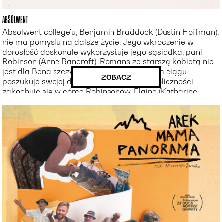
ABSOLWENT
Absolwent college'u, Benjamin Braddock (Dustin Hoffman),
nie ma pomysłu na dalsze życie. Jego wkroczenie w
dorosłość doskonale wykorzystuje jego sąsiadka, pani
Robinson (Anne Bancroft). Romans ze starszą kobietą nie
jest dla Bena szczytem marzeń i w dalszym ciągu
ZOBACZ
poszukuje swojej drogi życia. Zbiegiem okoliczności
zakochuje się w córce Robinsonów, Elaine (Katharine
Ross), a taki obrót sprawy jest całkowicie nie na rękę jej
matce.