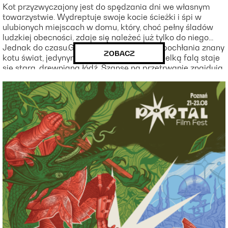
Kot przyzwyczajony jest do spędzania dni we własnym
towarzystwie. Wydreptuje swoje kocie ścieżki i śpi w
ulubionych miejscach w domu, który, choć pełny śladów
ludzkiej obecności, zdaje się należeć już tylko do niego...
Jednak do czasu.Gdy tajemnicza powódź pochłania znany
ZOBACZ
kotu świat, jedynym schronieniem przed wielką falą staje
się stara, drewniana łódź. Szansę na przetrwanie znajdują
w niej również inni – kapibara, ptak, lemur i pies – wśród
których kocia natura i niezależność są wystawiane na
próbę. Dryfując przez mistyczne, zalane wodą krajobrazy,
zwierzęta wspólnie mierzą się z grozą żywiołu i coraz to
większymi wyzwaniami. Niebezpieczna żegluga powoli
zamienia się w symboliczną podróż, w której każdy
przechodzi przemianę charakteru i odkrywa w sobie nowe
rodzaje wrażliwości.