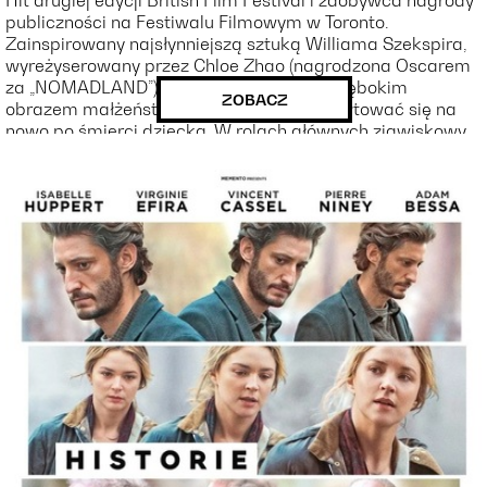
publiczności na Festiwalu Filmowym w Toronto.
Zainspirowany najsłynniejszą sztuką Williama Szekspira,
wyreżyserowany przez Chloe Zhao (nagrodzona Oscarem
za „NOMADLAND”) film jest wrażliwym i głębokim
ZOBACZ
obrazem małżeństwa próbującego ukształtować się na
nowo po śmierci dziecka. W rolach głównych zjawiskowy
duet: Jessie Buckley i Paul Mescal.