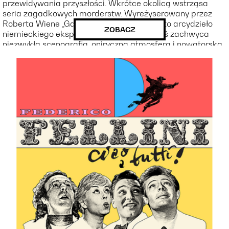
przewidywania przyszłości. Wkrótce okolicą wstrząsa
seria zagadkowych morderstw. Wyreżyserowany przez
Roberta Wiene „Gabinet doktora Caligari” to arcydzieło
ZOBACZ
niemieckiego ekspresjonizmu, które do dziś zachwyca
niezwykłą scenografią, oniryczną atmosferą i nowatorską
formą, odciskającą trwałe piętno na historii kina.
Wyjątkowym dopełnieniem seansu będzie autorska
muzyka na żywo Cezarego Zielińskiego (Spopielony) z
kolektywu Opus Elefantum – twórcy ambientowych i
eksperymentalnych pejzaży