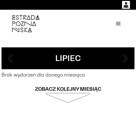
0
0,00
'
Główne
PLN
14
51
LIPIEC
Brak wydarzeń dla danego miesiąca.
ZOBACZ KOLEJNY MIESIĄC