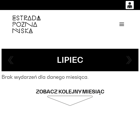
0
0,00
'
Główne
PLN
14
51
LIPIEC
Brak wydarzeń dla danego miesiąca.
ZOBACZ KOLEJNY MIESIĄC