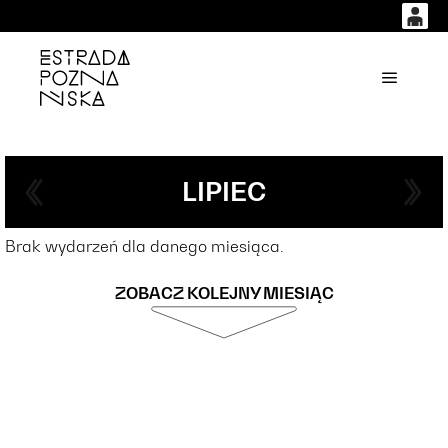
0
0,00
'
Główne
PLN
14
51
LIPIEC
Brak wydarzeń dla danego miesiąca.
ZOBACZ KOLEJNY MIESIĄC