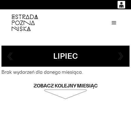
0
0,00
'
Główne
PLN
14
51
LIPIEC
Brak wydarzeń dla danego miesiąca.
ZOBACZ KOLEJNY MIESIĄC