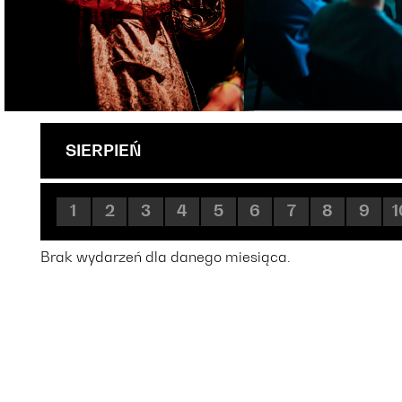
SIERPIEŃ
1
2
3
4
5
6
7
8
9
1
Brak wydarzeń dla danego miesiąca.