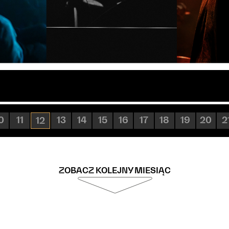
0
11
13
14
15
16
17
18
19
20
2
12
ZOBACZ KOLEJNY MIESIĄC