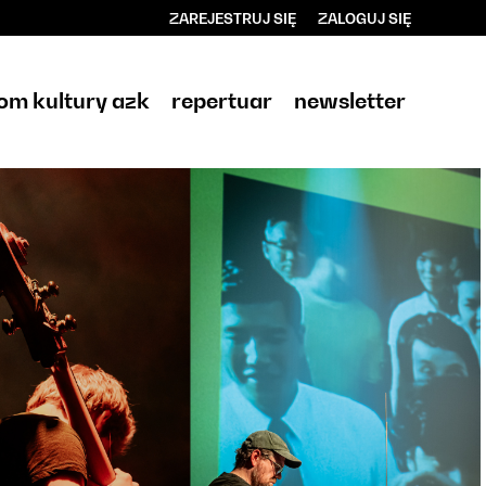
ZAREJESTRUJ SIĘ
ZALOGUJ SIĘ
0
0,00
om kultury azk
repertuar
newsletter
PLN
14