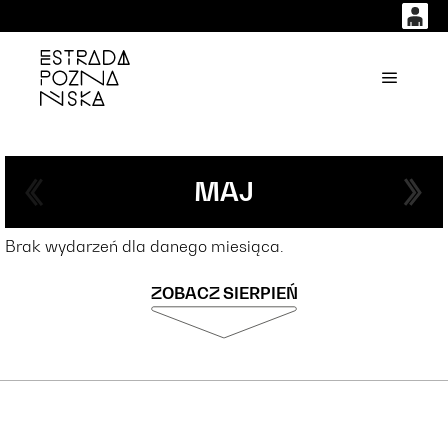
0
0,00
'
Główne
PLN
14
54
MAJ
Brak wydarzeń dla danego miesiąca.
ZOBACZ SIERPIEŃ