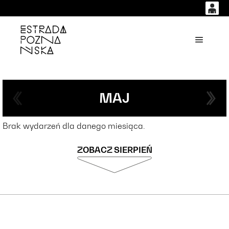
0
0,00
'
Główne
PLN
14
53
MAJ
Brak wydarzeń dla danego miesiąca.
ZOBACZ SIERPIEŃ