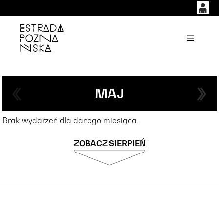
0
0,00
'
Główne
PLN
14
54
MAJ
Brak wydarzeń dla danego miesiąca.
ZOBACZ SIERPIEŃ