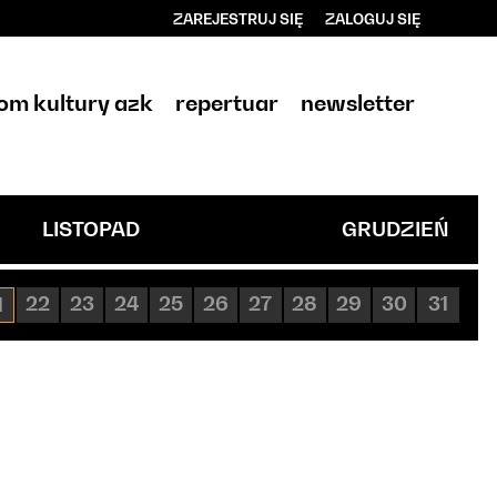
ZAREJESTRUJ SIĘ
ZALOGUJ SIĘ
0
0,00
om kultury azk
repertuar
newsletter
PLN
14
LISTOPAD
GRUDZIEŃ
22
23
24
25
26
27
28
29
30
31
1