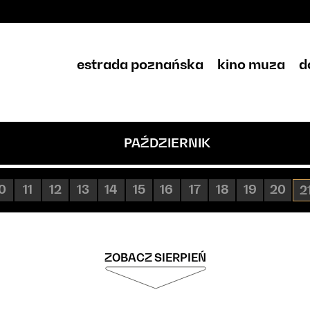
estrada poznańska
kino muza
d
PAŹDZIERNIK
0
11
12
13
14
15
16
17
18
19
20
2
ZOBACZ SIERPIEŃ