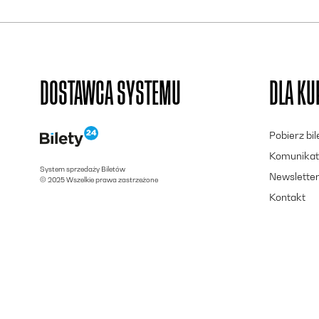
DOSTAWCA SYSTEMU
DLA K
Pobierz bi
Komunikat
System sprzedaży Biletów
Newslette
© 2025 Wszelkie prawa zastrzeżone
Kontakt