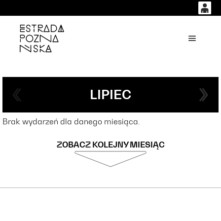
0
0,00
'
Główne
PLN
14
54
LIPIEC
Brak wydarzeń dla danego miesiąca.
ZOBACZ KOLEJNY MIESIĄC